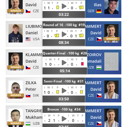
I
W
Y
P
I
W
Y
P
David
Ilias
1
1
-
-
0
-
CZE
GER
03:22
Round of 16 -100 kg #19
LIUBIMOVSKI
KLAMMERT
I
W
Y
P
I
W
Y
P
Daniel
David
-
0
-
-
0
1
USA
CZE
08:34
Quarter-Final -100 kg #26
KLAMMERT
ZOIROV
I
W
Y
P
I
W
Y
P
David
Mukhammadali
1
0
-
-
-
0
-
CZE
UZB
05:14
Semi-Final -100 kg #31
ZILKA
KLAMMERT
I
W
Y
P
I
W
Y
P
Peter
David
1
0
-
-
0
-
SVK
CZE
03:50
Bronze -100 kg #34
TANGRIEV
KLAMMERT
I
W
Y
P
I
W
Y
P
Mukhammadali
David
-
2
1
-
-
0
-
-
UZB
CZE
02:46