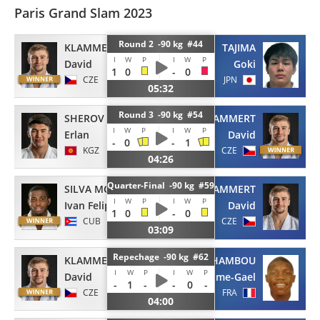
Paris Grand Slam 2023
Round 2 -90 kg #44
KLAMMERT
TAJIMA
I
W
P
I
W
P
David
Goki
1
0
-
0
CZE
JPN
05:32
Round 3 -90 kg #54
SHEROV
KLAMMERT
I
W
P
I
W
P
Erlan
David
-
0
-
1
KGZ
CZE
04:26
Quarter-Final -90 kg #59
SILVA MORALES
KLAMMERT
I
W
P
I
W
P
Ivan Felipe
David
1
0
-
0
CUB
CZE
03:09
Repechage -90 kg #62
KLAMMERT
NGAYAP HAMBOU
I
W
P
I
W
P
David
Maxime-Gael
-
1
-
-
0
-
CZE
FRA
04:00