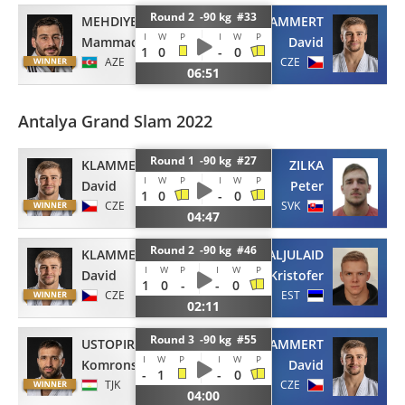
Round 2 -90 kg #33
MEHDIYEV
KLAMMERT
I
W
P
I
W
P
Mammadali
David
1
0
-
0
AZE
CZE
06:51
Antalya Grand Slam 2022
Round 1 -90 kg #27
KLAMMERT
ZILKA
I
W
P
I
W
P
David
Peter
1
0
-
0
CZE
SVK
04:47
Round 2 -90 kg #46
KLAMMERT
KALJULAID
I
W
P
I
W
P
David
Klen Kristofer
1
0
-
-
0
CZE
EST
02:11
Round 3 -90 kg #55
USTOPIRIYON
KLAMMERT
I
W
P
I
W
P
Komronshokh
David
-
1
-
0
TJK
CZE
04:00