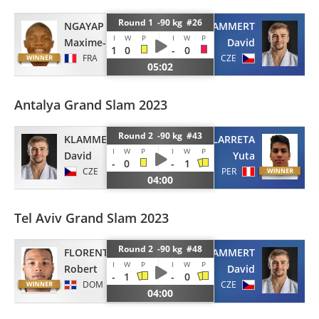
Round 1 -90 kg #26
NGAYAP HAMBOU
KLAMMERT
I
W
P
I
W
P
Maxime-Gael
David
1
0
-
0
FRA
CZE
05:02
Antalya Grand Slam 2023
Round 2 -90 kg #43
KLAMMERT
GALARRETA
I
W
P
I
W
P
David
Yuta
-
0
-
1
CZE
PER
04:00
Tel Aviv Grand Slam 2023
Round 2 -90 kg #48
FLORENTINO
KLAMMERT
I
W
P
I
W
P
Robert
David
-
1
-
0
DOM
CZE
04:00