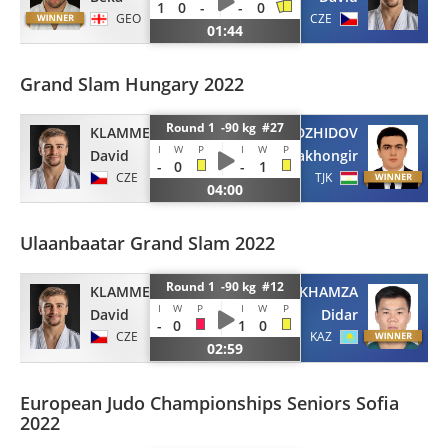
1
0
-
-
0
GEO
CZE
01:44
Grand Slam Hungary 2022
Round 1 -90 kg #27
KLAMMERT
MADZHIDOV
I
W
P
I
W
P
David
Dzhakhongir
-
0
-
1
CZE
TJK
04:00
Ulaanbaatar Grand Slam 2022
Round 1 -90 kg #12
KLAMMERT
KHAMZA
I
W
P
I
W
P
David
Didar
-
0
1
0
CZE
KAZ
02:59
European Judo Championships Seniors Sofia
2022