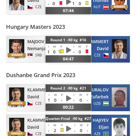
David
Thomas
-
0
1
0
CZE
AUT
07:44
Hungary Masters 2023
Round 1 -90 kg #16
MAJDOV
KLAMMERT
I
W
P
I
W
P
Nemanja
David
1
0
-
0
SRB
CZE
04:47
Dushanbe Grand Prix 2023
Round 2 -90 kg #21
KLAMMERT
URALOV
I
W
P
I
W
P
David
Zufarbek
1
0
-
-
0
-
CZE
UZB
00:22
Quarter-Final -90 kg #27
KLAMMERT
HAJIYEV
I
W
P
I
W
P
David
Eljan
-
2
-
0
-
CZE
AZE