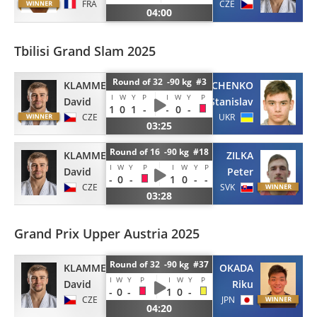
FRA
CZE
04:00
Tbilisi Grand Slam 2025
Round of 32 -90 kg #3
KLAMMERT
GUNCHENKO
I
W
Y
P
I
W
Y
P
David
Stanislav
1
0
1
-
-
0
-
CZE
UKR
03:25
Round of 16 -90 kg #18
KLAMMERT
ZILKA
I
W
Y
P
I
W
Y
P
David
Peter
-
0
-
1
0
-
-
CZE
SVK
03:28
Grand Prix Upper Austria 2025
Round of 32 -90 kg #37
KLAMMERT
OKADA
I
W
Y
P
I
W
Y
P
David
Riku
-
0
-
1
0
-
CZE
JPN
04:20