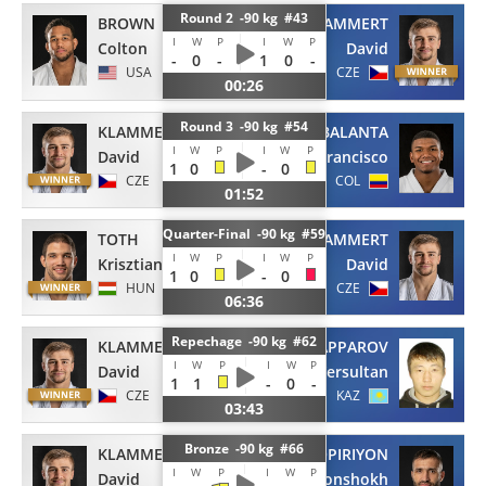
Round 2 -90 kg #43
BROWN
KLAMMERT
I
W
P
I
W
P
Colton
David
-
0
-
1
0
-
USA
CZE
00:26
Round 3 -90 kg #54
KLAMMERT
BALANTA
I
W
P
I
W
P
David
Francisco
1
0
-
0
CZE
COL
01:52
Quarter-Final -90 kg #59
TOTH
KLAMMERT
I
W
P
I
W
P
Krisztian
David
1
0
-
0
HUN
CZE
06:36
Repechage -90 kg #62
KLAMMERT
MUZAPPAROV
I
W
P
I
W
P
David
Yersultan
1
1
-
0
-
CZE
KAZ
03:43
Bronze -90 kg #66
KLAMMERT
USTOPIRIYON
I
W
P
I
W
P
David
Komronshokh