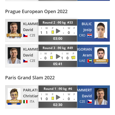
Prague European Open 2022
Round 2 -90 kg #33
KLAMMERT
BULIC
I
W
P
I
W
P
David
Josip
1
1
-
0
-
CZE
CRO
03:00
Round 3 -90 kg #49
KLAMMERT
GRIGORIAN
I
W
P
I
W
P
David
Aram
-
0
1
0
CZE
UAE
05:41
Paris Grand Slam 2022
Round 1 -90 kg #6
PARLATI
KLAMMERT
I
W
P
I
W
P
Christian
David
1
0
-
0
-
ITA
CZE
02:30