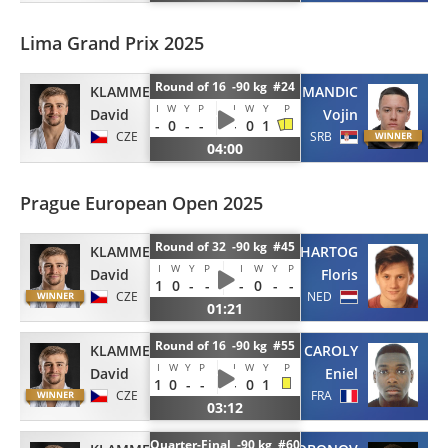
Lima Grand Prix 2025
Round of 16 -90 kg #24
KLAMMERT
MANDIC
I
W
Y
P
I
W
Y
P
David
Vojin
-
0
-
-
-
0
1
CZE
SRB
04:00
Prague European Open 2025
Round of 32 -90 kg #45
KLAMMERT
DEN HARTOG
I
W
Y
P
I
W
Y
P
David
Floris
1
0
-
-
-
0
-
-
CZE
NED
01:21
Round of 16 -90 kg #55
KLAMMERT
CAROLY
I
W
Y
P
I
W
Y
P
David
Eniel
1
0
-
-
-
0
1
CZE
FRA
03:12
Quarter-Final -90 kg #60