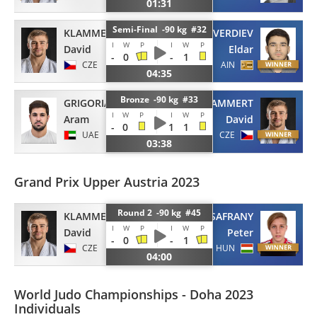
01:31
Semi-Final -90 kg #32
KLAMMERT
ALLAKHVERDIEV
I
W
P
I
W
P
David
Eldar
-
0
-
1
CZE
AIN
04:35
Bronze -90 kg #33
GRIGORIAN
KLAMMERT
I
W
P
I
W
P
Aram
David
-
0
1
1
UAE
CZE
03:38
Grand Prix Upper Austria 2023
Round 2 -90 kg #45
KLAMMERT
SAFRANY
I
W
P
I
W
P
David
Peter
-
0
-
1
CZE
HUN
04:00
World Judo Championships - Doha 2023
Individuals