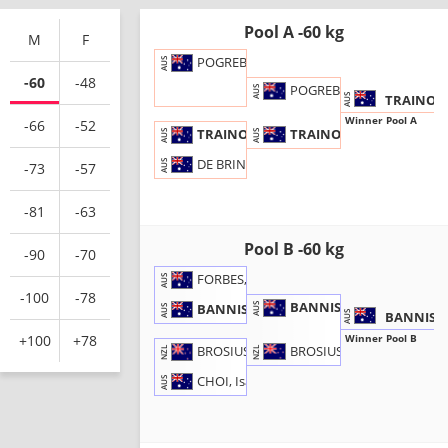
Pool A -60 kg
M
F
POGREB, Max
AUS
-60
-48
POGREB, M.
AUS
TRAINOR
AUS
Winner Pool A
-66
-52
TRAINOR, T.
TRAINOR, Thomas
AUS
AUS
DE BRINCAT, Jonathan
AUS
-73
-57
-81
-63
Pool B -60 kg
-90
-70
FORBES, Ji
AUS
-100
-78
BANNISTER, J.
BANNISTER, Jack
AUS
AUS
BANNISTE
AUS
Winner Pool B
+100
+78
BROSIUS, H.
BROSIUS, Hayden
NZL
NZL
CHOI, Isaac
AUS