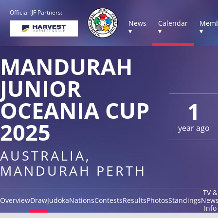
Official IJF Partners:
News
Calendar
Memb
▾
▾
▾
MANDURAH
JUNIOR
OCEANIA CUP
1
2025
year ago
AUSTRALIA,
MANDURAH PERTH
TV &
Overview
Draw
Judoka
Nations
Contests
Results
Photos
Standings
New
Info