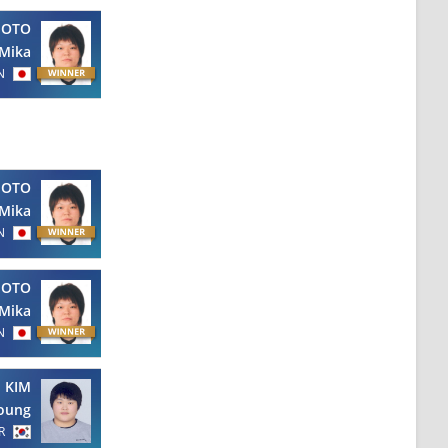
MOTO
Mika
N
MOTO
Mika
N
MOTO
Mika
N
KIM
oung
R