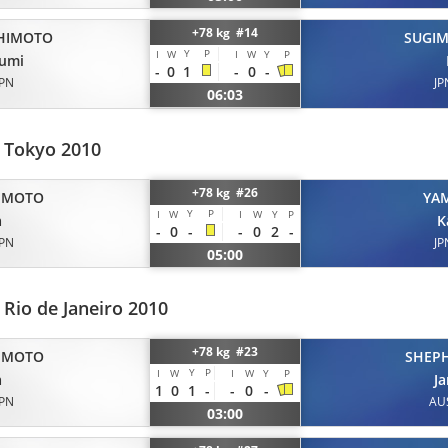
+78 kg #14
HIMOTO
SUGI
Y
P
I
W
I
W
Y
P
umi
-
0
1
-
0
-
JPN
JP
06:03
 Tokyo 2010
+78 kg #26
IMOTO
YA
Y
P
I
W
I
W
Y
P
a
K
-
0
-
-
0
2
-
JPN
JP
05:00
Rio de Janeiro 2010
+78 kg #23
IMOTO
SHEP
Y
P
I
W
I
W
Y
P
a
Ja
1
0
1
-
-
0
-
JPN
AU
03:00