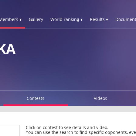
Members ▾
Gallery
World ranking ▾
Results ▾
Document
KA
Contests
Videos
Click on contest to see details and video.
You can use the search to find specific opponents, even