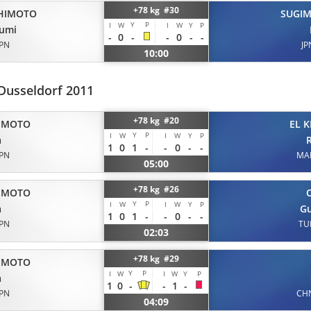
+78 kg #30
HIMOTO
SUGI
Y
P
I
W
I
W
Y
P
umi
-
0
-
-
0
-
-
JPN
JP
10:00
Dusseldorf 2011
+78 kg #20
IMOTO
EL K
Y
P
I
W
I
W
Y
P
a
1
0
1
-
-
0
-
-
JPN
MA
05:00
+78 kg #26
IMOTO
Y
P
I
W
I
W
Y
P
a
Gu
1
0
1
-
-
0
-
-
JPN
TU
02:03
+78 kg #29
IMOTO
Y
P
I
W
I
W
Y
P
a
1
0
-
-
1
-
JPN
CH
04:09