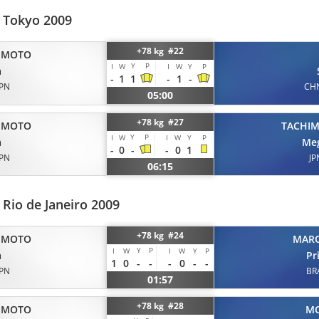
 Tokyo 2009
+78 kg #22
IMOTO
Y
P
I
W
I
W
Y
P
a
-
1
1
-
1
-
JPN
CH
05:00
+78 kg #27
TACHI
IMOTO
Y
P
I
W
I
W
Y
P
Me
a
-
0
-
-
0
1
JP
JPN
06:15
Rio de Janeiro 2009
+78 kg #24
IMOTO
MAR
Y
P
I
W
I
W
Y
P
a
Pr
1
0
-
-
-
0
-
-
JPN
BR
01:57
+78 kg #28
IMOTO
MO