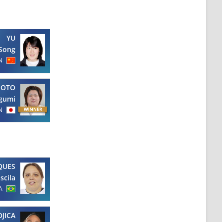
YU
Song
N
MOTO
gumi
N
QUES
iscila
A
JICA