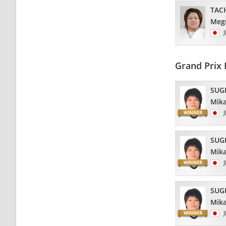
TAC
Meg
Grand Prix 
SUG
Mik
SUG
Mik
SUG
Mik