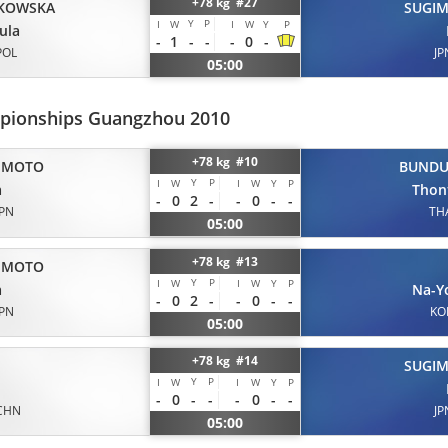
+78 kg #27
KOWSKA
SUGI
Y
P
I
W
I
W
Y
P
ula
-
1
-
-
-
0
-
POL
JP
05:00
pionships Guangzhou 2010
+78 kg #10
IMOTO
BUND
Y
P
I
W
I
W
Y
P
a
Thon
-
0
2
-
-
0
-
-
JPN
TH
05:00
+78 kg #13
IMOTO
Y
P
I
W
I
W
Y
P
a
Na-Y
-
0
2
-
-
0
-
-
JPN
KO
05:00
+78 kg #14
SUGI
Y
P
I
W
I
W
Y
P
n
-
0
-
-
-
0
-
-
CHN
JP
05:00