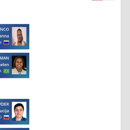
ANCO
anna
N
EMAN
uelen
A
VDER
ucija
O