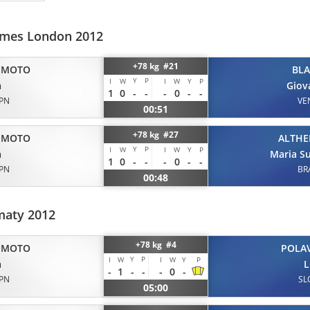
mes London 2012
+78 kg #21
IMOTO
BL
Y
P
I
W
I
W
Y
P
a
Giov
1
0
-
-
-
0
-
-
JPN
VE
00:51
+78 kg #27
IMOTO
ALTH
Y
P
I
W
I
W
Y
P
a
Maria S
1
0
-
-
-
0
-
-
JPN
BR
00:48
maty 2012
+78 kg #4
IMOTO
POLA
Y
P
I
W
I
W
Y
P
a
L
-
1
-
-
-
0
-
JPN
SL
05:00