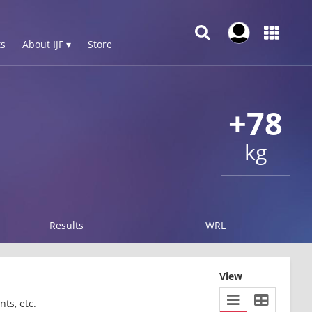
s
About IJF ▾
Store
+78
kg
Results
WRL
View
ts, etc.