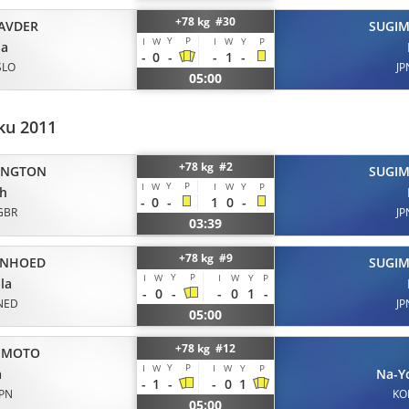
+78 kg #30
AVDER
SUGI
Y
P
I
W
I
W
Y
P
ja
-
0
-
-
1
-
SLO
JP
05:00
ku 2011
+78 kg #2
INGTON
SUGI
Y
P
I
W
I
W
Y
P
ah
-
0
-
1
0
-
GBR
JP
03:39
+78 kg #9
ENHOED
SUGI
Y
P
I
W
I
W
Y
P
la
-
0
-
-
0
1
-
NED
JP
05:00
+78 kg #12
IMOTO
Y
P
I
W
I
W
Y
P
a
Na-Y
-
1
-
-
0
1
JPN
KO
05:00