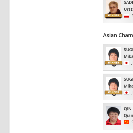
SAD
Ursz
Asian Cham
SUG
Mik
SUG
Mik
QIN
Qia