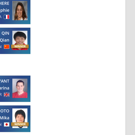
IERE
phie
A
QIN
Qian
N
YANT
arina
R
MOTO
Mika
N