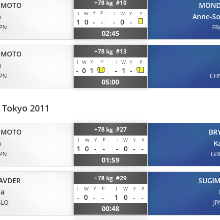
+78 kg #10
IMOTO
MOND
Y
P
I
W
I
W
Y
P
a
Anne-So
1
0
-
-
-
0
-
JPN
FR
02:45
+78 kg #13
IMOTO
Y
P
I
W
I
W
Y
P
a
-
0
1
-
1
-
JPN
CH
05:00
 Tokyo 2011
+78 kg #27
IMOTO
BR
Y
P
I
W
I
W
Y
P
a
K
1
0
-
-
-
0
-
-
JPN
GB
01:59
+78 kg #29
AVDER
SUGI
Y
P
I
W
I
W
Y
P
ja
-
0
-
-
1
0
-
-
SLO
JP
00:48