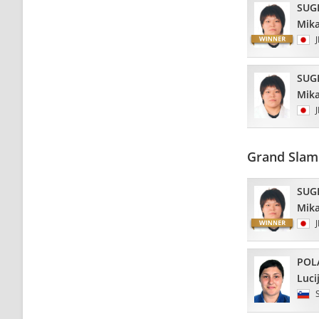
SUG
Mik
SUG
Mik
Grand Slam
SUG
Mik
POL
Luci