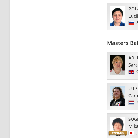
POL
Luci
Masters Ba
ADL
Sar
UIL
Caro
SUG
Mik