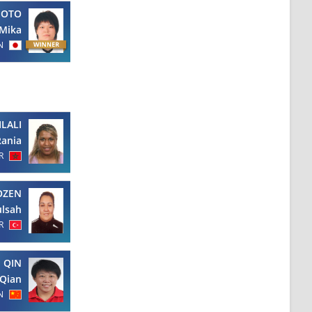
MOTO
Mika
N
ILALI
Rania
R
OZEN
lsah
R
QIN
Qian
N