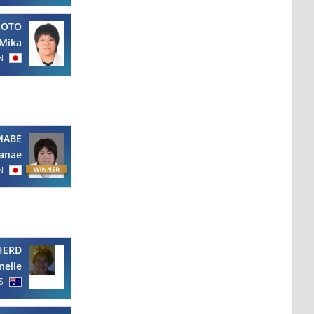
MOTO
Mika
N
MABE
anae
N
HERD
nelle
S