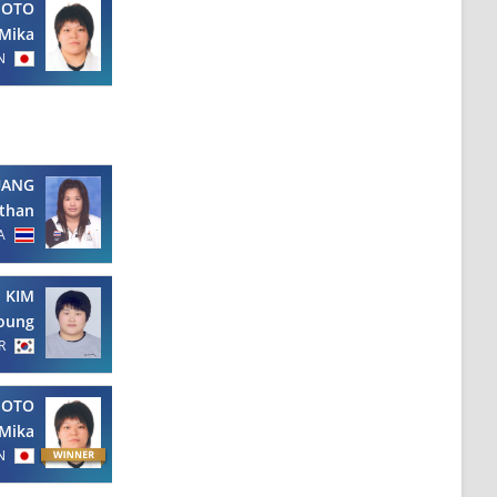
MOTO
Mika
N
UANG
than
A
KIM
oung
R
MOTO
Mika
N