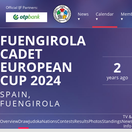
Official IJF Partners:
News
Calendar
Memb
▾
▾
▾
FUENGIROLA
CADET
EUROPEAN
2
CUP 2024
years ago
SPAIN,
FUENGIROLA
TV &
Overview
Draw
Judoka
Nations
Contests
Results
Photos
Standings
New
Info