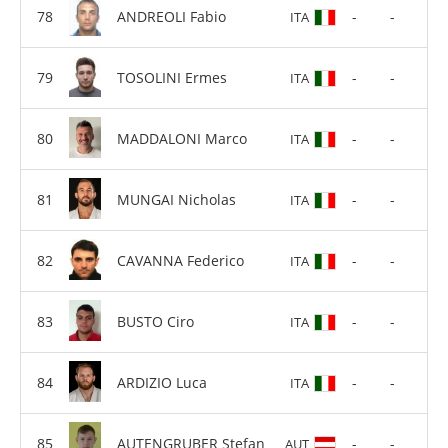
ANDREOLI Fabio
-
-
ITA
TOSOLINI Ermes
-
-
ITA
MADDALONI Marco
-
-
ITA
MUNGAI Nicholas
-
-
ITA
CAVANNA Federico
-
-
ITA
BUSTO Ciro
-
-
ITA
ARDIZIO Luca
-
-
ITA
AUTENGRUBER Stefan
-
-
AUT