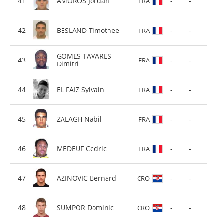
AMOROS Jordan
-
-
FRA
BESLAND Timothee
-
-
FRA
GOMES TAVARES
-
-
FRA
Dimitri
EL FAIZ Sylvain
-
-
FRA
ZALAGH Nabil
-
-
FRA
MEDEUF Cedric
-
-
FRA
AZINOVIC Bernard
-
-
CRO
SUMPOR Dominic
-
-
CRO