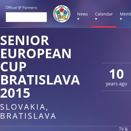
Official IJF Partners:
News
Calendar
Memb
▾
▾
▾
SENIOR
EUROPEAN
CUP
10
BRATISLAVA
years ago
2015
SLOVAKIA,
BRATISLAVA
TV &