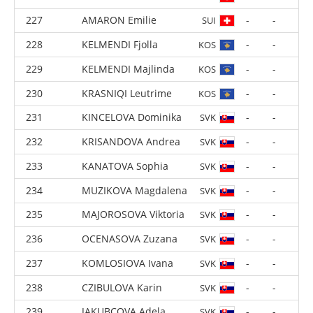
MANDENG Veronique
-
-
FRA
POSVITE Laury
-
-
FRA
LOUCHEZ Clementine
-
-
FRA
GUSZAK Beata
-
-
CRO
BEKIC Andrea
-
-
CRO
SIKIC Tena
-
-
CRO
KOVAC Buga
-
-
CRO