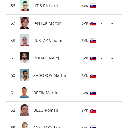
UTIS Richard
-
-
SVK
JANTEK Martin
-
-
SVK
PUSTAY Vladimr
-
-
SVK
POLIAK Matej
-
-
SVK
ZAGOROV Martin
-
-
SVK
BECIK Martin
-
-
SVK
BEZO Roman
-
-
SVK
FRANICKY Erik
-
-
SVK