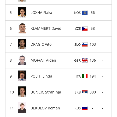
LOXHA Flaka
56
-
KOS
KLAMMERT David
58
-
CZE
DRAGIC Vito
103
-
SLO
MOFFAT Aiden
136
-
GBR
POLITI Linda
194
-
ITA
BUNCIC Strahinja
380
-
SRB
BEKULOV Roman
-
-
RUS