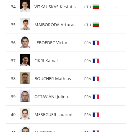
VITKAUSKAS Kestutis
-
-
LTU
MAIBORODA Arturas
-
-
LTU
LEBOEDEC Victor
-
-
FRA
FIKRI Kamal
-
-
FRA
BOUCHER Mathias
-
-
FRA
OTTAVIANI Julien
-
-
FRA
MESEGUER Laurent
-
-
FRA