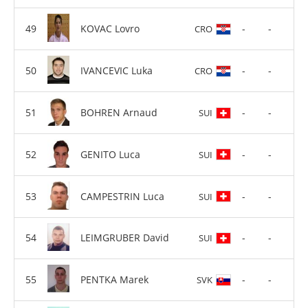
KOVAC Lovro
-
-
CRO
IVANCEVIC Luka
-
-
CRO
BOHREN Arnaud
-
-
SUI
GENITO Luca
-
-
SUI
CAMPESTRIN Luca
-
-
SUI
LEIMGRUBER David
-
-
SUI
PENTKA Marek
-
-
SVK