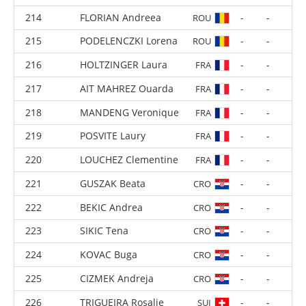
MORAND Priscilla
-
-
MRI
SCARDONE Julia
-
-
GBR
TATAR Krisztina
-
-
ROU
FLORIAN Andreea
-
-
ROU
PODELENCZKI Lorena
-
-
ROU
HOLTZINGER Laura
-
-
FRA
AIT MAHREZ Ouarda
-
-
FRA