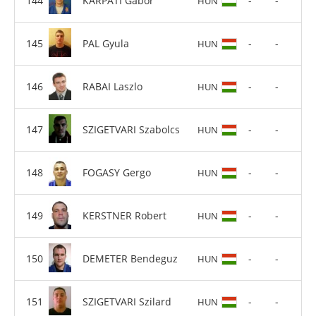
KARPATI Gabor
-
-
HUN
PAL Gyula
-
-
HUN
RABAI Laszlo
-
-
HUN
SZIGETVARI Szabolcs
-
-
HUN
FOGASY Gergo
-
-
HUN
KERSTNER Robert
-
-
HUN
DEMETER Bendeguz
-
-
HUN
SZIGETVARI Szilard
-
-
HUN