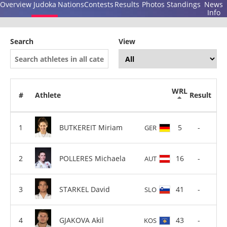
Overview
Judoka
Nations
Contests
Results
Photos
Standings
News
Info
Search
View
WRL
#
Athlete
Result
BUTKEREIT Miriam
5
-
GER
POLLERES Michaela
16
-
AUT
STARKEL David
41
-
SLO
GJAKOVA Akil
43
-
KOS